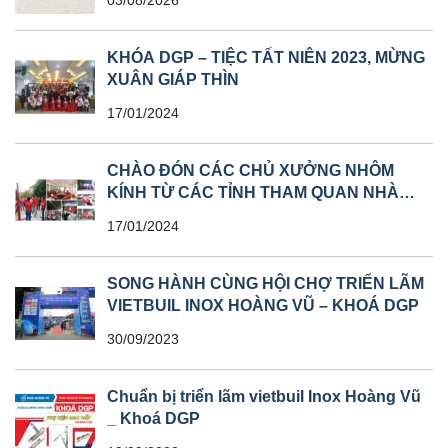
03/08/2026
KHÓA DGP – TIỆC TẤT NIÊN 2023, MỪNG
XUÂN GIÁP THÌN
17/01/2024
CHÀO ĐÓN CÁC CHỦ XƯỞNG NHÔM
KÍNH TỪ CÁC TỈNH THAM QUAN NHÀ
MÁY
17/01/2024
SONG HÀNH CÙNG HỘI CHỢ TRIỂN LÃM
VIETBUIL INOX HOÀNG VŨ – KHOÁ DGP
30/09/2023
Chuẩn bị triển lãm vietbuil Inox Hoàng Vũ
_ Khoá DGP