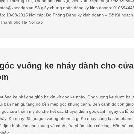
Huyện Thường Tín, Thành phố Hà Nội, Việt Nam Điện thoại: 098929594
 infor@khoadgp.vn Số giấy chứng nhận đăng ký kinh doanh: 01069444
ấp: 19/08/2015 Nơi cấp: Do Phòng Đăng ký kinh doanh – Sở Kế hoạch
 Thành phố Hà Nội cấp
t góc vuông ke nhảy dành cho cửa
ôm
c vuông ke nhảy sẽ giúp bịt kín kít góc ke nhảy. Góc vuông ke được bịt l
ụi bẩn han gỉ, tăng độ bền mép góc khung cánh. Bên cạnh đó còn giúp
 góc cửa thẩm mỹ do che hết các khuyết điểm góc cánh, ngay cả lỗ bắ
nhảy. Ke nhảy để tạo góc vuông nhôm là gì Ke nhảy cũng là sản phẩm
 định hình các góc khung và cánh cửa nhôm kính các loại. Hầu hết cá
nhảy ...