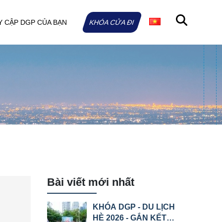
Y CẬP DGP CỦA BẠN
KHÓA CỬA ĐI
Bài viết mới nhất
KHÓA DGP - DU LỊCH
HÈ 2026 - GẮN KẾT