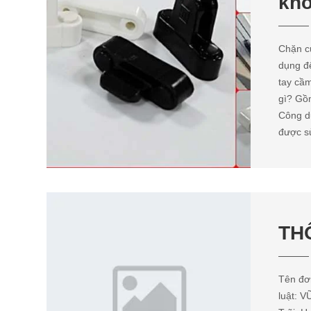
khô
Chặn cử
dụng đ
tay cầm
gì? Gồm
Công d
được sử
TH
Tên đơ
luật: 