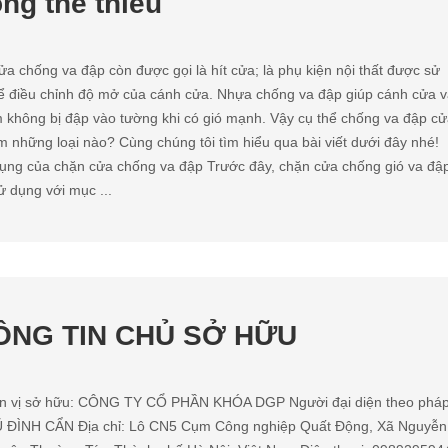
ng thể thiếu
a chống va đập còn được gọi là hít cửa; là phụ kiện nội thất được sử
ể điều chỉnh độ mở của cánh cửa. Nhựa chống va đập giúp cánh cửa 
 không bị đập vào tường khi có gió mạnh. Vậy cụ thể chống va đập cử
 những loại nào? Cùng chúng tôi tìm hiểu qua bài viết dưới đây nhé!
ụng của chặn cửa chống va đập Trước đây, chặn cửa chống gió va đậ
 dụng với mục ...
ÔNG TIN CHỦ SỞ HỮU
n vị sở hữu: CÔNG TY CỔ PHẦN KHÓA DGP Người đại diện theo phá
VŨ ĐÌNH CẨN Địa chỉ: Lô CN5 Cụm Công nghiệp Quất Động, Xã Nguyễn