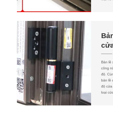
Bản
cử
Bản lề 
công nă
độ. Cùn
bản lề
độ cửa 
loại cử