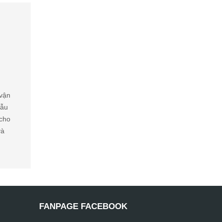
 vận
Mẫu
 cho
và
FANPAGE FACEBOOK