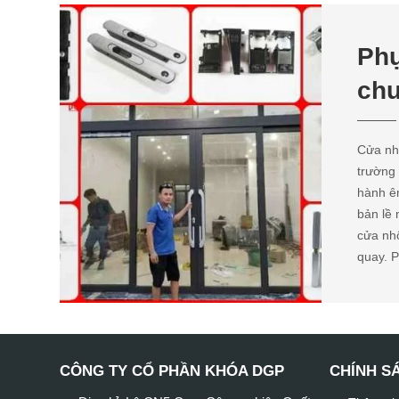
Phụ
chu
Cửa nh
trường
hành ê
bản lề 
cửa nhô
quay. P
CÔNG TY CỔ PHẦN KHÓA DGP
CHÍNH S