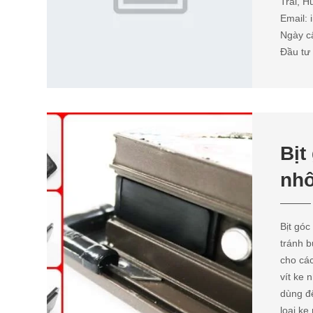
Trãi, 
Email:
Ngày c
Đầu tư
Bị
nh
Bịt gó
tránh b
cho các
vít ke 
dùng để
loại ke 