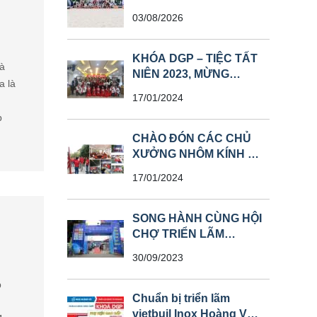
SỨC MẠNH, SÁT CÁNH
03/08/2026
VƯƠN XA
KHÓA DGP – TIỆC TẤT
và
NIÊN 2023, MỪNG
a là
XUÂN GIÁP THÌN
17/01/2024
p
CHÀO ĐÓN CÁC CHỦ
XƯỞNG NHÔM KÍNH TỪ
CÁC TỈNH THAM QUAN
17/01/2024
NHÀ MÁY
SONG HÀNH CÙNG HỘI
CHỢ TRIỂN LÃM
VIETBUIL INOX HOÀNG
30/09/2023
VŨ – KHOÁ DGP
p
Chuẩn bị triển lãm
vietbuil Inox Hoàng Vũ _