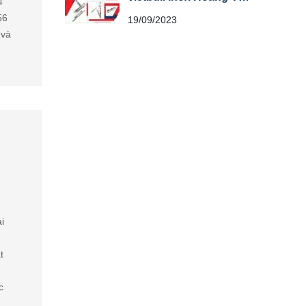
4
Khoá DGP
56
19/09/2023
 và
ại
t
c