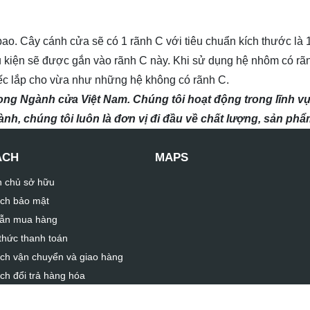
ao. Cây cánh cửa sẽ có 1 rãnh C với tiêu chuẩn kích thước là
hụ kiện sẽ được gắn vào rãnh C này. Khi sử dụng hệ nhôm có rã
hiếc lắp cho vừa như những hệ không có rãnh C.
ong Ngành cửa Việt Nam. Chúng tôi hoạt động trong lĩnh v
nh, chúng tôi luôn là đơn vị đi đầu về chất lượng, sản ph
ÁCH
MAPS
n chủ sở hữu
ch bảo mật
ẫn mua hàng
hức thanh toán
ch vận chuyển và giao hàng
ch đổi trả hàng hóa