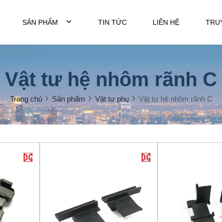
SẢN PHẨM
TIN TỨC
LIÊN HỆ
TRU
Vật tư hệ nhôm rãnh C
Trang chủ
Sản phẩm
Vật tư phụ
Vật tư hệ nhôm rãnh C