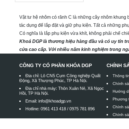
Vật tư hệ nhôm có rãnh C là những cây nhôm khung b
tác dụng để lắp đặt và giữ phụ kiện. Tất cả những p
Có nghĩa là lắp phụ kiện vừa khít, không phải chế c
Khoá DGP là thương hiệu hàng đầu và có uy tín tr
cửa cao cấp. Với nhiều năm kinh nghiệm trong ngà
CÔNG TY CỔ PHẦN KHÓA DGP
CHÍNH S
Địa chỉ: Lô CN5 Cụm Công nghiệp Quất
Thông ti
Động, Xã Thượng Phúc, TP Hà Nội.
Chính sá
Địa chỉ nhà máy: Thôn Xuân Nê, Xã Ngọc
Hướng d
Hồi, TP Hà Nội.
Phương t
Email: info@khoadgp.vn
Chính sá
Hotline: 0961 413 418 / 0975 781 896
Chính sá