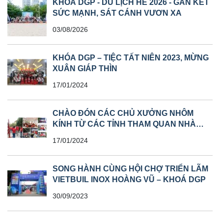
KHÓA DGP - DU LỊCH HÈ 2026 - GẮN KẾT
SỨC MẠNH, SÁT CÁNH VƯƠN XA
03/08/2026
KHÓA DGP – TIỆC TẤT NIÊN 2023, MỪNG
XUÂN GIÁP THÌN
17/01/2024
CHÀO ĐÓN CÁC CHỦ XƯỞNG NHÔM
KÍNH TỪ CÁC TỈNH THAM QUAN NHÀ
MÁY
17/01/2024
SONG HÀNH CÙNG HỘI CHỢ TRIỂN LÃM
VIETBUIL INOX HOÀNG VŨ – KHOÁ DGP
30/09/2023