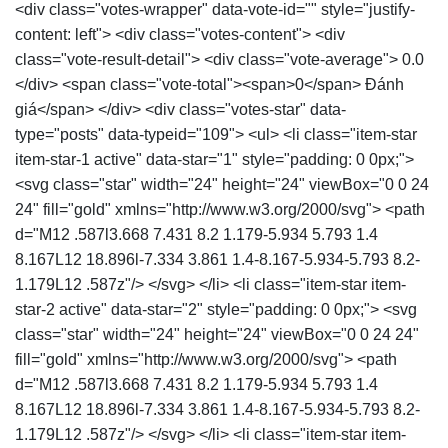
<div class="votes-wrapper" data-vote-id="" style="justify-
content: left"> <div class="votes-content"> <div
class="vote-result-detail"> <div class="vote-average"> 0.0
</div> <span class="vote-total"><span>0</span> Đánh
giá</span> </div> <div class="votes-star" data-
type="posts" data-typeid="109"> <ul> <li class="item-star
item-star-1 active" data-star="1" style="padding: 0 0px;">
<svg class="star" width="24" height="24" viewBox="0 0 24
24" fill="gold" xmlns="http://www.w3.org/2000/svg"> <path
d="M12 .587l3.668 7.431 8.2 1.179-5.934 5.793 1.4
8.167L12 18.896l-7.334 3.861 1.4-8.167-5.934-5.793 8.2-
1.179L12 .587z"/> </svg> </li> <li class="item-star item-
star-2 active" data-star="2" style="padding: 0 0px;"> <svg
class="star" width="24" height="24" viewBox="0 0 24 24"
fill="gold" xmlns="http://www.w3.org/2000/svg"> <path
d="M12 .587l3.668 7.431 8.2 1.179-5.934 5.793 1.4
8.167L12 18.896l-7.334 3.861 1.4-8.167-5.934-5.793 8.2-
1.179L12 .587z"/> </svg> </li> <li class="item-star item-