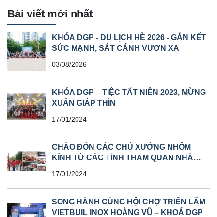
Bài viết mới nhất
KHÓA DGP - DU LỊCH HÈ 2026 - GẮN KẾT
SỨC MẠNH, SÁT CÁNH VƯƠN XA
03/08/2026
KHÓA DGP – TIỆC TẤT NIÊN 2023, MỪNG
XUÂN GIÁP THÌN
17/01/2024
CHÀO ĐÓN CÁC CHỦ XƯỞNG NHÔM
KÍNH TỪ CÁC TỈNH THAM QUAN NHÀ
MÁY
17/01/2024
SONG HÀNH CÙNG HỘI CHỢ TRIỂN LÃM
VIETBUIL INOX HOÀNG VŨ – KHOÁ DGP