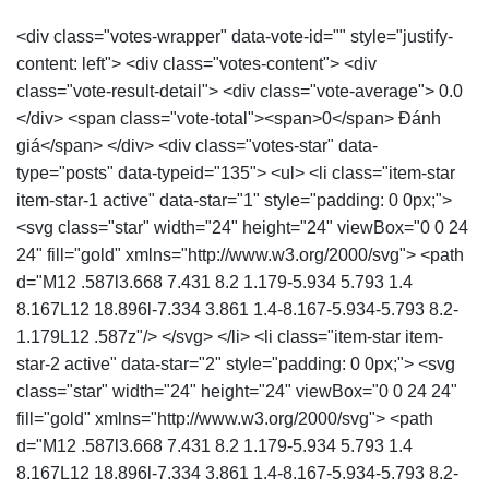
<div class="votes-wrapper" data-vote-id="" style="justify-
content: left"> <div class="votes-content"> <div
class="vote-result-detail"> <div class="vote-average"> 0.0
</div> <span class="vote-total"><span>0</span> Đánh
giá</span> </div> <div class="votes-star" data-
type="posts" data-typeid="135"> <ul> <li class="item-star
item-star-1 active" data-star="1" style="padding: 0 0px;">
<svg class="star" width="24" height="24" viewBox="0 0 24
24" fill="gold" xmlns="http://www.w3.org/2000/svg"> <path
d="M12 .587l3.668 7.431 8.2 1.179-5.934 5.793 1.4
8.167L12 18.896l-7.334 3.861 1.4-8.167-5.934-5.793 8.2-
1.179L12 .587z"/> </svg> </li> <li class="item-star item-
star-2 active" data-star="2" style="padding: 0 0px;"> <svg
class="star" width="24" height="24" viewBox="0 0 24 24"
fill="gold" xmlns="http://www.w3.org/2000/svg"> <path
d="M12 .587l3.668 7.431 8.2 1.179-5.934 5.793 1.4
8.167L12 18.896l-7.334 3.861 1.4-8.167-5.934-5.793 8.2-