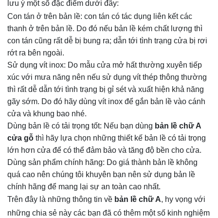
lưu ý một số đặc điểm dưới đây:
Con tán ở trên bản lề: con tán có tác dụng liên kết các
thanh ở trên bản lề. Do đó nếu bản lề kém chất lượng thì
con tán cũng rất dễ bị bung ra; dẫn tới tình trạng cửa bị rơi
rớt ra bên ngoài.
Sử dụng vít inox: Do mẫu cửa mở hất thường xuyên tiếp
xúc với mưa năng nên nếu sử dụng vít thép thông thường
thì rất dễ dẫn tới tình trạng bị gỉ sét và xuất hiện khả năng
gãy sớm. Do đó hãy dùng vít inox để gắn bản lề vào cánh
cửa và khung bao nhé.
Dùng bản lề có tải trọng tốt: Nếu bạn dùng
bản lề chữ A
cửa gỗ
thì hãy lựa chọn những thiết kế bản lề có tải trọng
lớn hơn cửa để có thể đảm bảo và tăng độ bền cho cửa.
Dùng sản phẩm chính hãng: Do giá thành bản lề không
quá cao nên chúng tôi khuyên bạn nên sử dụng bản lề
chính hãng để mang lại sự an toàn cao nhất.
Trên đây là những thông tin về
bản lề chữ A
, hy vọng với
những chia sẻ này các bạn đã có thêm một số kinh nghiệm