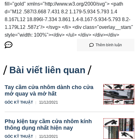
fill="gold" xmlns="http://www.w3.org/2000/svg"> <path
d="M12 .587l3.668 7.431 8.2 1.179-5.934 5.793 1.4
8.167L12 18.896l-7.334 3.861 1.4-8.167-5.934-5.793 8.2-
1.179L12 .587z"/> </svg> </li> <div class="overlay__stars"
style="width: 100%"></div> </ul> </div> </div></div>
Thêm bình luận
Bài viết liên quan
Tay cầm cửa nhôm dành cho cửa
mở quay và mở hất
GÓC KỸ THUẬT
11/12/2021
Phụ kiện tay cầm cửa nhôm kính
thông dụng nhất hiện nay
GÓC KỸ THUẬT
11/12/2021