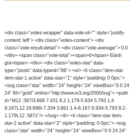
<div class="votes-wrapper" data-vote-id="" style="justify-
content: left"> <div class="votes-content"> <div
class="vote-result-detail"> <div class="vote-average"> 0.0
</div> <span class="vote-total"><span>0</span> Đánh
giá</span> </div> <div class="votes-star" data-
type="posts" data-typeid="86"> <ul> <li class="item-star
item-star-1 active" data-star="1" style="padding: 0 0px;">
<svg class="star" width="24" height="24" viewBox="0 0 24
24" fill="gold" xmlns="http://www.w3.org/2000/svg"> <path
d="M12 .587l3.668 7.431 8.2 1.179-5.934 5.793 1.4
8.167L12 18.896l-7.334 3.861 1.4-8.167-5.934-5.793 8.2-
1.179L12 .587z"/> </svg> </li> <li class="item-star item-
star-2 active" data-star="2" style="padding: 0 0px;"> <svg
class="star" width="24" height="24" viewBox="0 0 24 24"