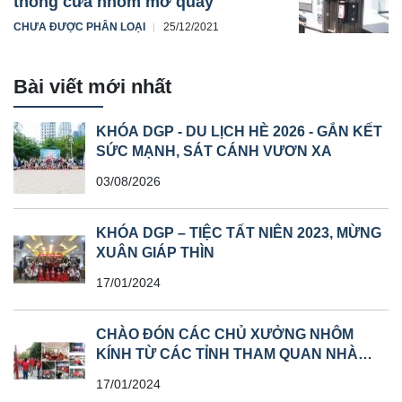
thống cửa nhôm mở quay
CHƯA ĐƯỢC PHÂN LOẠI
25/12/2021
Bài viết mới nhất
KHÓA DGP - DU LỊCH HÈ 2026 - GẮN KẾT
SỨC MẠNH, SÁT CÁNH VƯƠN XA
03/08/2026
KHÓA DGP – TIỆC TẤT NIÊN 2023, MỪNG
XUÂN GIÁP THÌN
17/01/2024
CHÀO ĐÓN CÁC CHỦ XƯỞNG NHÔM
KÍNH TỪ CÁC TỈNH THAM QUAN NHÀ
MÁY
17/01/2024