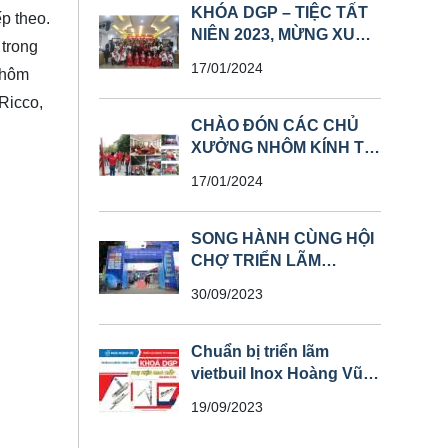
KHÓA DGP – TIỆC TẤT
p theo.
NIÊN 2023, MỪNG XUÂN
 trong
GIÁP THÌN
17/01/2024
nhôm
Ricco,
CHÀO ĐÓN CÁC CHỦ
XƯỞNG NHÔM KÍNH TỪ
CÁC TỈNH THAM QUAN
17/01/2024
NHÀ MÁY
SONG HÀNH CÙNG HỘI
CHỢ TRIỂN LÃM
VIETBUIL INOX HOÀNG
30/09/2023
VŨ – KHOÁ DGP
Chuẩn bị triển lãm
vietbuil Inox Hoàng Vũ _
Khoá DGP
19/09/2023