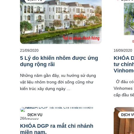
21/09/2020
16/09/2020
5 Lý do khiến nhôm được ứng
KHÓA DG
dụng rộng rãi
tư chín
Vinhom
Những năm gần đây, xu hướng sử dụng
Ở đâu có 
vật liệu nhôm trong đời sống cũng như
Vinhomes 
kiến trúc xây dựng ngày ...
cấp đầu ti
DỊCH VỤ
DỊCH V
26/09/2020
KHÓA DGP ra mắt chi nhánh
miền nam.