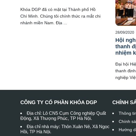
Khóa DGP đã có mặt tại Thành phố Hồ
Chí Minh. Chúng tôi chính thức ra mắt chi
nhánh miền Nam. Địa ...
28/09/2020
Hội ngh
thanh đ
nhiệm k
Đại hội Hi
thanh định
nghiệp Việ
CÔNG TY CỔ PHẦN KHÓA DGP
CHÍNH S
Địa chỉ: Lô CN5 Cụm Công nghiệp Quất
Thông ti
Động, Xã Thượng Phúc, TP Hà Nội.
Chính sá
Địa chỉ nhà máy: Thôn Xuân Nê, Xã Ngọc
Hướng d
Hồi, TP Hà Nội.