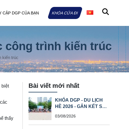
Y CẬP DGP CỦA BẠN
KHÓA CỬA ĐI
công trình kiến trúc
 kiến trúc
Bài viết mới nhất
 biệt
KHÓA DGP - DU LỊCH
 các
HÈ 2026 - GẮN KẾT SỨC
MẠNH, SÁT CÁNH
03/08/2026
hể thấy
VƯƠN XA