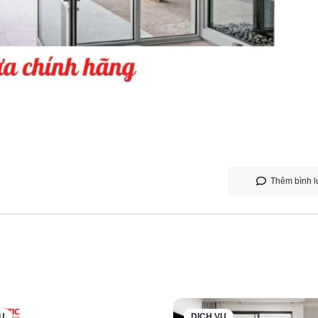
Thêm bình l
Ụ
DỊCH VỤ