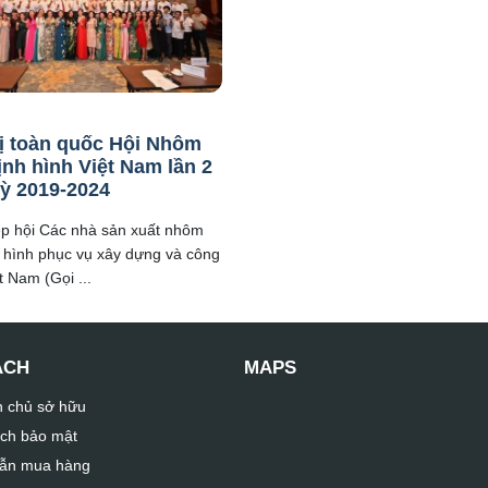
ị toàn quốc Hội Nhôm
ịnh hình Việt Nam lần 2
ỳ 2019-2024
ệp hội Các nhà sản xuất nhôm
 hình phục vụ xây dựng và công
t Nam (Gọi ...
ÁCH
MAPS
n chủ sở hữu
ch bảo mật
ẫn mua hàng