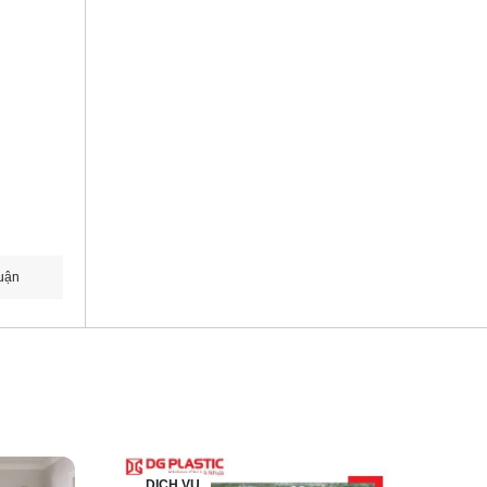
uận
DỊCH VỤ