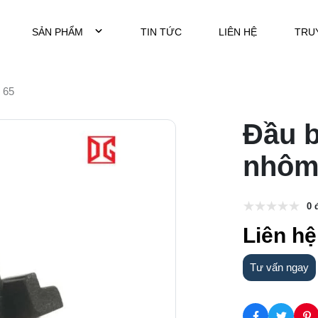
SẢN PHẨM
TIN TỨC
LIÊN HỆ
TRU
 65
Đầu b
nhôm
0 
Liên hệ
Tư vấn ngay