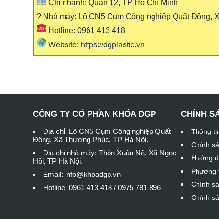
Chi nhánh: Quận 12, TP Hồ Chí Minh
? Nhà máy: Lô CN5 Cụm Công nghiệp Quất Động, X
Hotline: 0961 413 418
Website:
https://dgplastic.vn
CÔNG TY CỔ PHẦN KHÓA DGP
CHÍNH S
Địa chỉ: Lô CN5 Cụm Công nghiệp Quất
Thông ti
Động, Xã Thượng Phúc, TP Hà Nội.
Chính sá
Địa chỉ nhà máy: Thôn Xuân Nê, Xã Ngọc
Hướng d
Hồi, TP Hà Nội.
Phương t
Email: info@khoadgp.vn
Chính sá
Hotline: 0961 413 418 / 0975 781 896
Chính sá