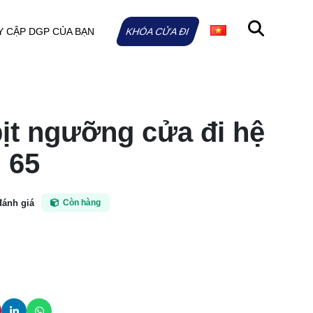
Y CẬP DGP CỦA BẠN
KHÓA CỬA ĐI
ịt ngưỡng cửa đi hệ
 65
đánh giá
Còn hàng