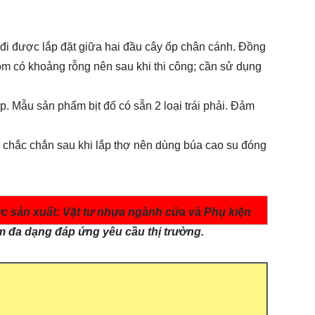
đi được lắp đặt giữa hai đầu cây ốp chân cánh. Đồng
hôm có khoảng rỗng nên sau khi thi công; cần sử dụng
. Mẫu sản phẩm bịt đố có sẵn 2 loại trái phải. Đảm
 chắc chắn sau khi lắp thợ nên dùng búa cao su đóng
ực sản xuất: Vật tư nhựa ngành cửa và Phụ kiện
ẩm đa dạng đáp ứng yêu cầu thị trường.