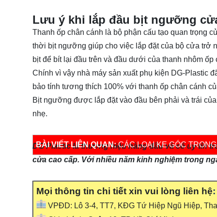
Lưu ý khi lắp
đầu bịt ngưỡng cử
Thanh ốp chân cánh là bộ phận cấu tạo quan trọng c
thời bịt ngưỡng giúp cho việc lắp đặt của bộ cửa tr
bịt để bít lại đầu trên và đầu dưới của thanh nhôm ốp 
Chính vì vậy nhà máy sản xuất phụ kiện DG-Plastic đã 
bảo tính tương thích 100% với thanh ốp chân cánh c
Bịt ngưỡng được lắp đặt vào đầu bên phải và trái c
nhẹ.
BÀI VIẾT LIÊN QUAN:
CÁC LOẠI KE GÓC TRONG
DG Plastic là thương hiệu hàng đầu và có uy tín 
cửa cao cấp. Với nhiều năm kinh nghiệm trong ngà
Mọi thông tin chi tiết xin vui lòng liên hệ
VPĐD: Lô 3-4, TT7, KĐG Tứ Hiệp Ngũ Hiệp, Than