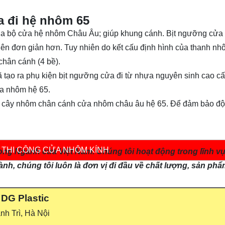
a đi hệ nhôm 65
ủa bộ cửa hệ nhôm Châu Âu; giúp khung cánh. Bịt ngưỡng cửa 
ở nên đơn giản hơn. Tuy nhiên do kết cấu định hình của thanh n
chân cánh (4 bề).
tạo ra phụ kiện bịt ngưỡng cửa đi từ nhựa nguyên sinh cao cấp
ủa nhôm hệ 65.
ủa cây nhôm chân cánh cửa nhôm châu âu hệ 65. Để đảm bảo độ
 THI CÔNG CỬA NHÔM KÍNH
trong Ngành cửa Việt Nam. Chúng tôi hoạt động trong lĩnh v
nh, chúng tôi luôn là đơn vị đi đầu về chất lượng, sản ph
:
DG Plastic
h Trì, Hà Nội