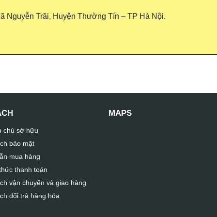
ã Nguyễn Trãi, Huyện Thường Tín – TP Hà Nội.
ÁCH
MAPS
n chủ sở hữu
ch bảo mật
ẫn mua hàng
hức thanh toán
ch vận chuyển và giao hàng
ch đổi trả hàng hóa