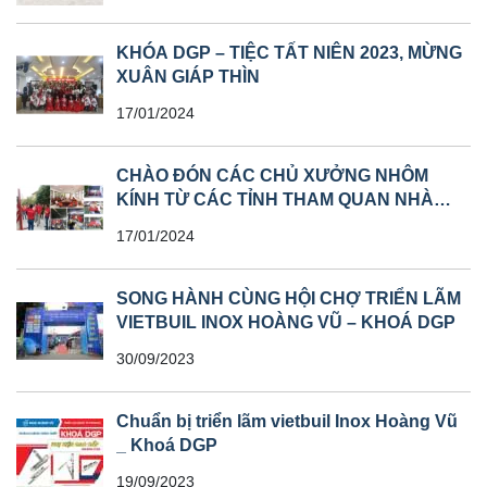
KHÓA DGP – TIỆC TẤT NIÊN 2023, MỪNG
XUÂN GIÁP THÌN
17/01/2024
CHÀO ĐÓN CÁC CHỦ XƯỞNG NHÔM
KÍNH TỪ CÁC TỈNH THAM QUAN NHÀ
MÁY
17/01/2024
SONG HÀNH CÙNG HỘI CHỢ TRIỂN LÃM
VIETBUIL INOX HOÀNG VŨ – KHOÁ DGP
30/09/2023
Chuẩn bị triển lãm vietbuil Inox Hoàng Vũ
_ Khoá DGP
19/09/2023