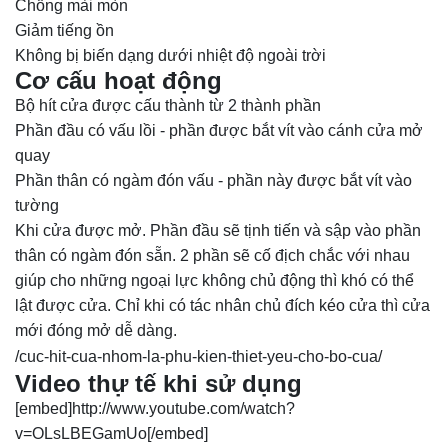
Chống mài mòn
Giảm tiếng ồn
Không bị biến dạng dưới nhiệt độ ngoài trời
Cơ cấu hoạt động
Bộ hít cửa được cấu thành từ 2 thành phần
Phần đầu có vấu lồi - phần được bắt vít vào cánh cửa mở
quay
Phần thân có ngàm đón vấu - phần này được bắt vít vào
tường
Khi cửa được mở. Phần đầu sẽ tịnh tiến và sập vào phần
thân có ngàm đón sẵn. 2 phần sẽ cố địch chắc với nhau
giúp cho những ngoại lực không chủ động thì khó có thể
lật được cửa. Chỉ khi có tác nhân chủ đích kéo cửa thì cửa
mới đóng mở dễ dàng.
/cuc-hit-cua-nhom-la-phu-kien-thiet-yeu-cho-bo-cua/
Video thự tế khi sử dụng
[embed]http://www.youtube.com/watch?
v=OLsLBEGamUo[/embed]