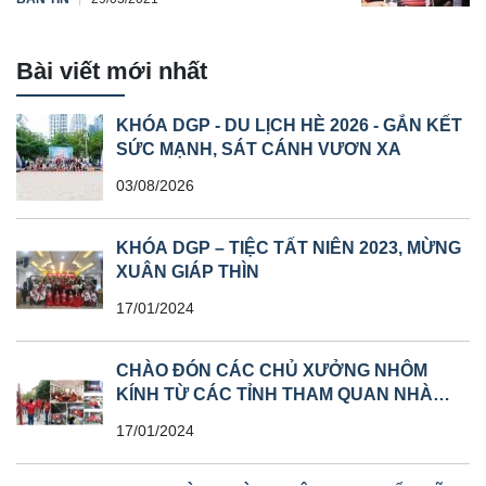
Bài viết mới nhất
KHÓA DGP - DU LỊCH HÈ 2026 - GẮN KẾT
SỨC MẠNH, SÁT CÁNH VƯƠN XA
03/08/2026
KHÓA DGP – TIỆC TẤT NIÊN 2023, MỪNG
XUÂN GIÁP THÌN
17/01/2024
CHÀO ĐÓN CÁC CHỦ XƯỞNG NHÔM
KÍNH TỪ CÁC TỈNH THAM QUAN NHÀ
MÁY
17/01/2024