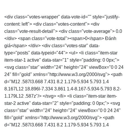
<div class="votes-wrapper" data-vote-id="" style="justify-
content: left"> <div class="votes-content"> <div
class="vote-result-detail"> <div class="vote-average"> 0.0
</div> <span class="vote-total"><span>0</span> Đánh
giá</span> </div> <div class="votes-star" data-
type="posts" data-typeid="44"> <ul> <li class="item-star
item-star-1 active" data-star="1" style="padding: 0 0px;">
<svg class="star" width="24" height="24" viewBox="0 0 24
24" fill="gold" xmlns="http://www.w3.org/2000/svg"> <path
d="M12 .587l3.668 7.431 8.2 1.179-5.934 5.793 1.4
8.167L12 18.896l-7.334 3.861 1.4-8.167-5.934-5.793 8.2-
1.179L12 .587z"/> </svg> </li> <li class="item-star item-
star-2 active" data-star="2" style="padding: 0 0px;"> <svg
class="star" width="24" height="24" viewBox="0 0 24 24"
fill="gold" xmlns="http://www.w3.org/2000/svg"> <path
d="M12 .587l3.668 7.431 8.2 1.179-5.934 5.793 1.4