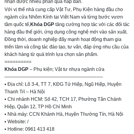
nhận được nhiều phần quà hấp dẫn.
Với vị thế nhà cung cấp Vật Tư, Phụ Kiện hàng đầu cho
ngành cửa Nhôm Kính tại Việt Nam và từng bước vươn
tầm quốc tế,
Khóa DGP
tăng cường hợp tác với các đối tác
hàng đầu thế giới, ứng dụng công nghệ mới vào sản xuất.
Đồng thời, doanh nghiệp đẩy mạnh hoạt động tham gia
triển lãm và công tác đào tạo, tư vấn, đáp ứng nhu cầu của
khách hàng từ quá trình lựa chọn sản phẩm.
==========
Khóa DGP
– Phụ kiện; Vật tư nhựa ngành cửa
————————————————————–
▪️ Địa chỉ: Lô 3-4, TT 7, KĐG Tứ Hiệp, Ngũ Hiệp, Huyện
Thanh Trì – Hà Nội
▪️ Chi nhánh HCM: Số 42, TCH 17, Phường Tân Chánh
Hiệp, Quận 12, TP Hồ Chí Minh
▪️ Nhà máy: CCN Khánh Hà, Huyện Thường Tín, Hà Nội
▪️ Website: /
▪️ Hotline: 0961 413 418