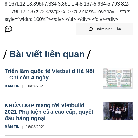
8.167L12 18.896l-7.334 3.861 1.4-8.167-5.934-5.793 8.2-
1.179L12 .587z"/> </svg> </li> <div class="overlay__stars"
style="width: 100%"></div> </ul> </div> </div></div>
Thêm bình luận
Bài viết liên quan
Triển lãm quốc tế Vietbuild Hà Nội
– Chỉ còn 4 ngày
BẢN TIN
18/03/2021
KHÓA DGP mang tới Vietbuild
2021 Phụ kiện cửa cao cấp, quyết
đấu hàng ngoại
BẢN TIN
16/03/2021