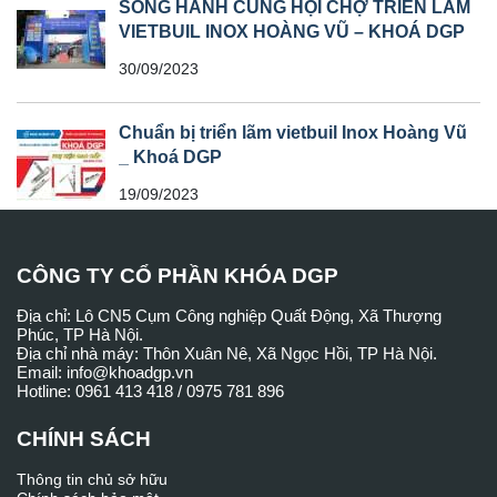
SONG HÀNH CÙNG HỘI CHỢ TRIỂN LÃM
VIETBUIL INOX HOÀNG VŨ – KHOÁ DGP
30/09/2023
Chuẩn bị triển lãm vietbuil Inox Hoàng Vũ
_ Khoá DGP
19/09/2023
CÔNG TY CỔ PHẦN KHÓA DGP
Địa chỉ: Lô CN5 Cụm Công nghiệp Quất Động, Xã Thượng
Phúc, TP Hà Nội.
Địa chỉ nhà máy: Thôn Xuân Nê, Xã Ngọc Hồi, TP Hà Nội.
Email: info@khoadgp.vn
Hotline: 0961 413 418 / 0975 781 896
CHÍNH SÁCH
Thông tin chủ sở hữu