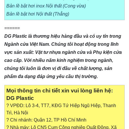
Bản lề bật hơi inox Nội thất (Cong vừa)
Bản lề bật hơi Nội thất (Thẳng)
======
DG Plastic là thương hiệu hàng đầu và có uy tín trong
Ngành cửa Việt Nam. Chúng tôi hoạt động trong lĩnh
vực sản xuất: Vật tư nhựa ngành cửa và Phụ kiện cửa
cao cấp. Với nhiều năm kinh nghiệm trong ngành,
chúng tôi luôn là đơn vị đi đầu về chất lượng, sản
phẩm đa dạng đáp ứng yêu cầu thị trường.
Mọi thông tin chi tiết xin vui lòng liên hệ
:
DG Plastic
? VPĐD: Lô 3-4, TT7, KĐG Tứ Hiệp Ngũ Hiệp, Thanh
Trì, Hà Nội
? Chi nhánh: Quận 12, TP Hồ Chí Minh
? Nhà máy: Lô CN5 Cụm Công nghiệp Quất Động, Xã