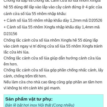
Chống va đập và chống lắc cánh cửa sổ lùa nhôm Xingfa
hệ 55 dùng để lắp vào lắp vào cây cánh đứng ở 4 góc của
cánh cửa sổ lùa 55 nhôm nhập khẩu:
+ Cánh sổ lùa 55 nhôm nhập khẩu dày 1,2mm mã D20526
+ Cánh sổ lùa 55 nhôm Xingfa nhập khẩu dày 1,4mm mã
D23156
Chống lắc cánh cửa sổ lùa nhôm Xingfa hệ 55 dùng lắp
vào cánh ngay vị trí đứng cửa sổ lùa 55 nhôm Xingfa tránh
lắc cửa khi lùa.
Chống lắc cánh cửa sổ lùa giúp dẫn hướng cánh cửa lùa
êm hơn.
Chống lắc cánh cửa sổ lùa góp phần chống nhấc cánh, lấy
cánh, chống trộm tốt hơn.
Nếu làm cửa cho nhà cao tầng cũng góp phần an tâm hơn
vì không bị rớt cánh khi gió mạnh.
Sản phẩm vật tư phụ:
Bản lề bật hơi inox Nội t
hất
(Cong nhiều)