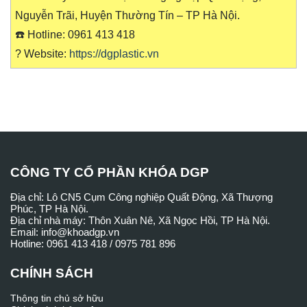
Nguyễn Trãi, Huyện Thường Tín – TP Hà Nội.
☎️ Hotline: 0961 413 418
? Website:
https://dgplastic.vn
CÔNG TY CỔ PHẦN KHÓA DGP
Địa chỉ: Lô CN5 Cụm Công nghiệp Quất Động, Xã Thượng
Phúc, TP Hà Nội.
Địa chỉ nhà máy: Thôn Xuân Nê, Xã Ngọc Hồi, TP Hà Nội.
Email: info@khoadgp.vn
Hotline: 0961 413 418 / 0975 781 896
CHÍNH SÁCH
Thông tin chủ sở hữu