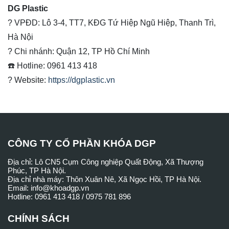
DG Plastic
? VPĐD: Lô 3-4, TT7, KĐG Tứ Hiệp Ngũ Hiệp, Thanh Trì,
Hà Nội
? Chi nhánh: Quận 12, TP Hồ Chí Minh
☎️ Hotline: 0961 413 418
? Website:
https://dgplastic.vn
CÔNG TY CỔ PHẦN KHÓA DGP
Địa chỉ: Lô CN5 Cụm Công nghiệp Quất Động, Xã Thượng
Phúc, TP Hà Nội.
Địa chỉ nhà máy: Thôn Xuân Nê, Xã Ngọc Hồi, TP Hà Nội.
Email: info@khoadgp.vn
Hotline: 0961 413 418 / 0975 781 896
CHÍNH SÁCH