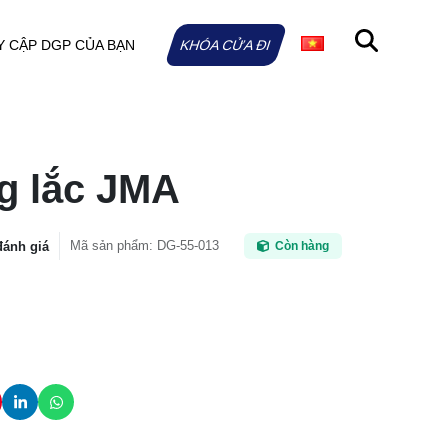
Y CẬP DGP CỦA BẠN
KHÓA CỬA ĐI
g lắc JMA
Mã sản phẩm
:
DG-55-013
đánh giá
Còn hàng