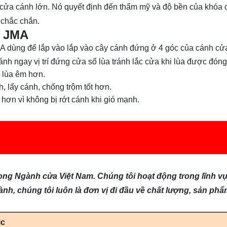
ộ cửa cánh lớn. Nó quyết định đến thẩm mỹ và độ bền của khóa
 chắc chắn.
a JMA
 dùng để lắp vào lắp vào cây cánh đứng ở 4 góc của cánh cửa
nh ngay vị trí đứng cửa sổ lùa tránh lắc cửa khi lùa được đón
 lùa êm hơn.
 lấy cánh, chống trộm tốt hơn.
ơn vì không bị rớt cánh khi gió mạnh.
trong Ngành cửa Việt Nam. Chúng tôi hoạt động trong lĩnh v
nh, chúng tôi luôn là đơn vị đi đầu về chất lượng, sản ph
ic