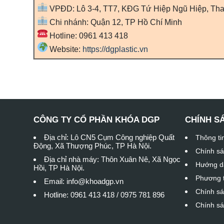
VPĐD: Lô 3-4, TT7, KĐG Tứ Hiệp Ngũ Hiệp, Than
Chi nhánh: Quận 12, TP Hồ Chí Minh
Hotline: 0961 413 418
Website:
https://dgplastic.vn
CÔNG TY CỔ PHẦN KHÓA DGP
CHÍNH S
Địa chỉ: Lô CN5 Cụm Công nghiệp Quất
Thông ti
Động, Xã Thượng Phúc, TP Hà Nội.
Chính sá
Địa chỉ nhà máy: Thôn Xuân Nê, Xã Ngọc
Hướng d
Hồi, TP Hà Nội.
Phương t
Email: info@khoadgp.vn
Chính sá
Hotline: 0961 413 418 / 0975 781 896
Chính sá