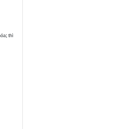
hóa
;
thì