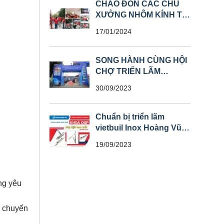
CHÀO ĐÓN CÁC CHỦ
XƯỞNG NHÔM KÍNH TỪ
CÁC TỈNH THAM QUAN
17/01/2024
NHÀ MÁY
SONG HÀNH CÙNG HỘI
CHỢ TRIỂN LÃM
VIETBUIL INOX HOÀNG
30/09/2023
VŨ – KHOÁ DGP
Chuẩn bị triển lãm
vietbuil Inox Hoàng Vũ _
Khoá DGP
19/09/2023
ng yêu
n chuyển