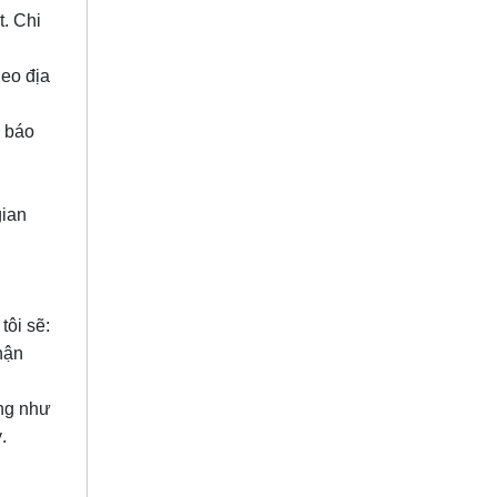
t. Chi
heo địa
g báo
gian
tôi sẽ:
hận
ng
như
.