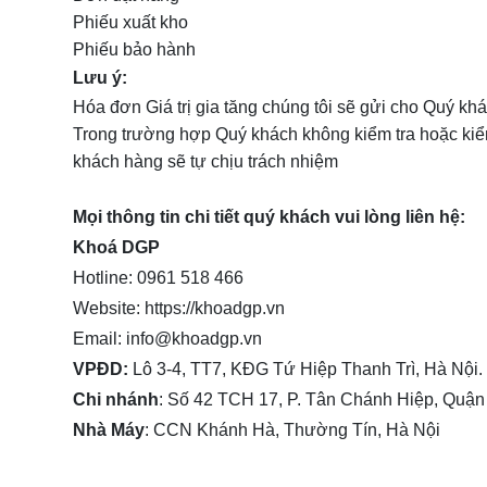
Phiếu xuất kho
Phiếu bảo hành
Lưu ý:
Hóa đơn Giá trị gia tăng chúng tôi sẽ gửi cho Quý kh
Trong trường hợp Quý khách không kiểm tra hoặc kiể
khách hàng sẽ tự chịu trách nhiệm
Mọi thông tin chi tiết quý khách vui lòng liên hệ:
Khoá DGP
Hotline: 0961 518 466
Website: https://khoadgp.vn
Email: info@khoadgp.vn
VPĐD:
Lô 3-4, TT7, KĐG Tứ Hiệp Thanh Trì, Hà Nội.
Chi nhánh
: Số 42 TCH 17, P. Tân Chánh Hiệp, Quậ
Nhà Máy
: CCN Khánh Hà, Thường Tín, Hà Nội