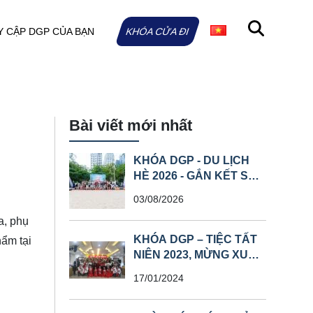
Y CẬP DGP CỦA BẠN
KHÓA CỬA ĐI
Bài viết mới nhất
KHÓA DGP - DU LỊCH
HÈ 2026 - GẮN KẾT SỨC
MẠNH, SÁT CÁNH
03/08/2026
VƯƠN XA
a, phụ
KHÓA DGP – TIỆC TẤT
hẩm tại
NIÊN 2023, MỪNG XUÂN
GIÁP THÌN
17/01/2024