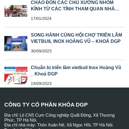
CHÀO ĐÓN CÁC CHỦ XƯỞNG NHÔM
KÍNH TỪ CÁC TỈNH THAM QUAN NHÀ
MÁY
17/01/2024
SONG HÀNH CÙNG HỘI CHỢ TRIỂN LÃM
VIETBUIL INOX HOÀNG VŨ – KHOÁ DGP
30/09/2023
Chuẩn bị triển lãm vietbuil Inox Hoàng Vũ
_ Khoá DGP
19/09/2023
CÔNG TY CỔ PHẦN KHÓA DGP
Địa chỉ: Lô CN5 Cụm Công nghiệp Quất Động, Xã Thượng
Phúc, TP Hà Nội.
Địa chỉ nhà máy: Thôn Xuân Nê, Xã Ngọc Hồi, TP Hà Nội.