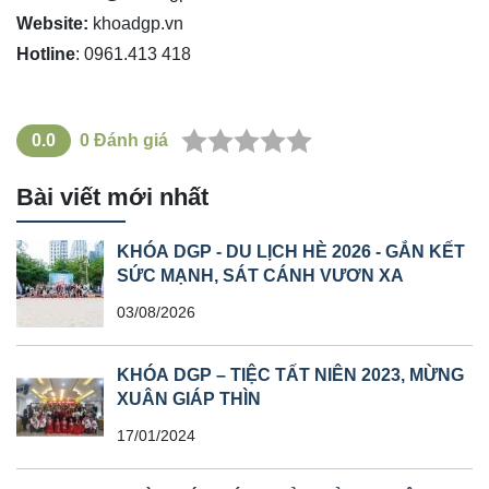
Website:
khoadgp.vn
Hotline
: 0961.413 418
0.0
0
Đánh giá
Bài viết mới nhất
KHÓA DGP - DU LỊCH HÈ 2026 - GẮN KẾT
SỨC MẠNH, SÁT CÁNH VƯƠN XA
03/08/2026
KHÓA DGP – TIỆC TẤT NIÊN 2023, MỪNG
XUÂN GIÁP THÌN
17/01/2024